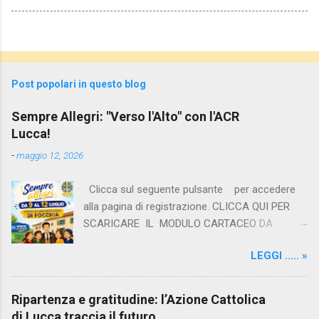
Post popolari in questo blog
Sempre Allegri: "Verso l'Alto" con l'ACR
Lucca!
-
maggio 12, 2026
Clicca sul seguente pulsante per accedere
alla pagina di registrazione. CLICCA QUI PER
SCARICARE IL MODULO CARTACEO DA
FIRMARE DA ALLEGARE DURANTE LA
LEGGI ..... »
REGISTRAZIONE ONLINE O PORTARE
DIRETTAMENTE AL CAMPO L'avventura
dell'estate 2026 ha finalmente un nome e un
Ripartenza e gratitudine: l’Azione Cattolica
luogo. Dal 9 al 12 luglio, la Casa Parrocchiale di
di Lucca traccia il futuro